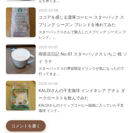
立ち寄りま…
2025-03-08
ココアを感じる濃厚コーヒー スターバック ス
プリング シーズン ブレンドを淹れてみた
スターバックスさんで購入したスプリング シーズン ブ
レンド。…
2025-03-07
喫茶店日記 No.61 スターバックス いちご 桜 ソ
イ ラテ
スターバックスの季節限定ドリンクが気になったので
行ってきま…
2025-01-09
KALDIさんの干支珈琲 インドネシア アチェ ダ
ークローストを飲んでみた
KALDIさんのドリップコーヒー福袋に入っていた干支
珈琲 インド…
コメントを書く